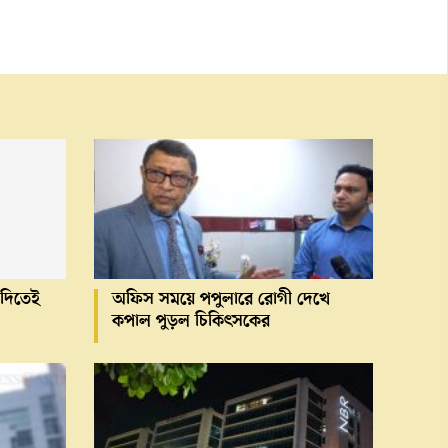
া দিতেই
অফিস সময়ে পপুলারে রোগী দেখে
কপাল পুড়ল চিকিৎসকের