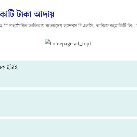
৪ কোটি টাকা আদায়
েছে ** শুল্কফাঁকির তালিকায় বাংলাদেশ ল্যাম্পস পিএলসি, আকিজ কমোডিটি লি., 
ক ছাঁটাই