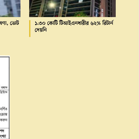
ঘোষণা, ভোট
১.৩০ কোটি টিআইএনধারীর ৬২% রিটার্ন
দেয়নি