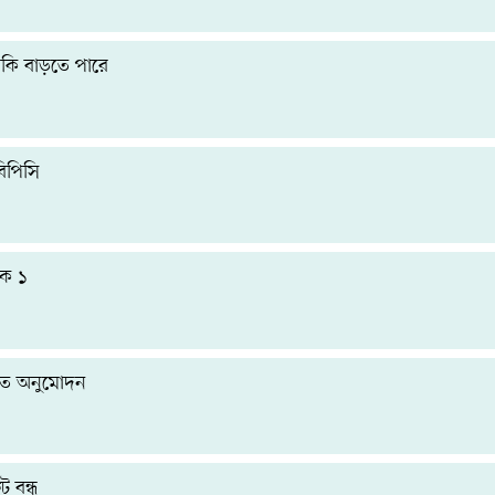
ঝুঁকি বাড়তে পারে
িপিসি
টক ১
গত অনুমোদন
ট বন্ধ