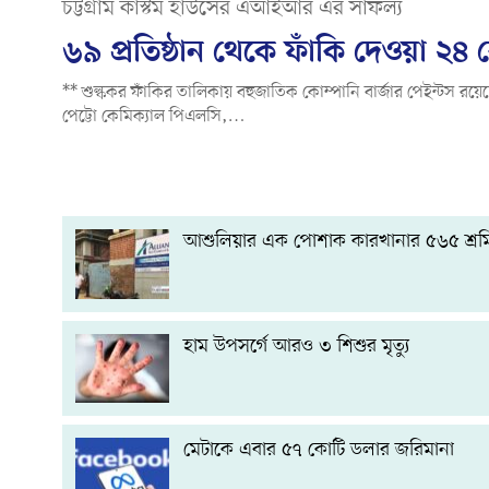
চট্টগ্রাম কাস্টম হাউসের এআইআর এর সাফল্য
৬৯ প্রতিষ্ঠান থেকে ফাঁকি দেওয়া ২
** শুল্ককর ফাঁকির তালিকায় বহুজাতিক কোম্পানি বার্জার পেইন্টস রয়
পেট্টো কেমিক্যাল পিএলসি,…
আশুলিয়ার এক পোশাক কারখানার ৫৬৫ শ্রমি
হাম উপসর্গে আরও ৩ শিশুর মৃত্যু
মেটাকে এবার ৫৭ কোটি ডলার জরিমানা